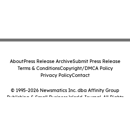
About
Press Release Archive
Submit Press Release
Terms & Conditions
Copyright/DMCA Policy
Privacy Policy
Contact
© 1995-2026 Newsmatics Inc. dba Affinity Group
Publishing & Small Business World Journal. All Rights
Reserved.
Cookie Settings / Your Privacy Choices