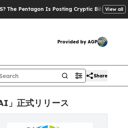
Pentagon Is Posting Cryptic Biblical Messages o
View all
Provided by AGP
Share
sAI」正式リリース