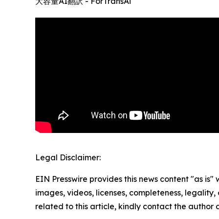
大容量AI翻訳 - ForTransAi
Legal Disclaimer:
EIN Presswire provides this news content "as is" 
images, videos, licenses, completeness, legality, o
related to this article, kindly contact the author