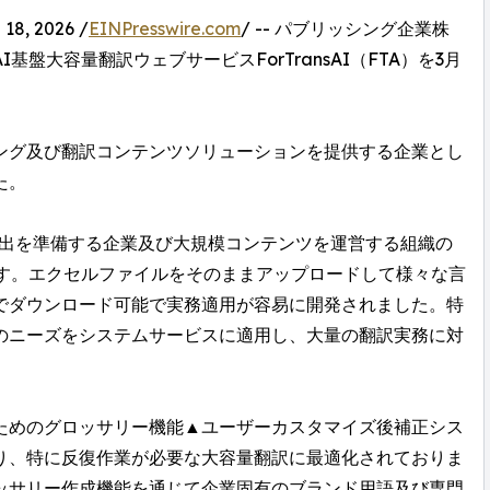
8, 2026 /
EINPresswire.com
/ -- パブリッシング企業株
盤大容量翻訳ウェブサービスForTransAI（FTA）を3月
ング及び翻訳コンテンツソリューションを提供する企業とし
た。
市場進出を準備する企業及び大規模コンテンツを運営する組織の
です。エクセルファイルをそのままアップロードして様々な言
でダウンロード可能で実務適用が容易に開発されました。特
のニーズをシステムサービスに適用し、大量の翻訳実務に対
ためのグロッサリー機能▲ユーザーカスタマイズ後補正シス
り、特に反復作業が必要な大容量翻訳に最適化されておりま
ッサリー作成機能を通じて企業固有のブランド用語及び専門