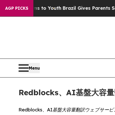
ate Harms to Youth
Brazil Gives Parents Social M
AGP PICKS
Menu
Redblocks、AI基盤大
Redblocks、AI基盤大容量翻訳ウェブサービス