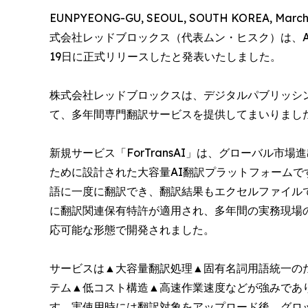
EUNPYEONG-GU, SEOUL, SOUTH KOREA, March 1
式会社レッドブロックス（代表ムン・ヒスク）は、AI基
19日に正式リリースしたと発表いたしました。
株式会社レッドブロックスは、デジタルパブリッシ
て、多年間専門翻訳サービスを提供してまいりまし
新規サービス「ForTransAI」は、グローバル
ために設計された大容量AI翻訳プラットフォーム
語に一度に翻訳でき、翻訳結果もエクセルファイル
に翻訳関連保有特許が適用され、多年間の実務現場
応可能な形態で開発されました。
サービスは▲大容量翻訳処理▲固有名詞用語統一の
テム▲低コスト構造▲高速作業速度などが強みであ
す。実使用時には翻訳対象をアップロード後、グロ